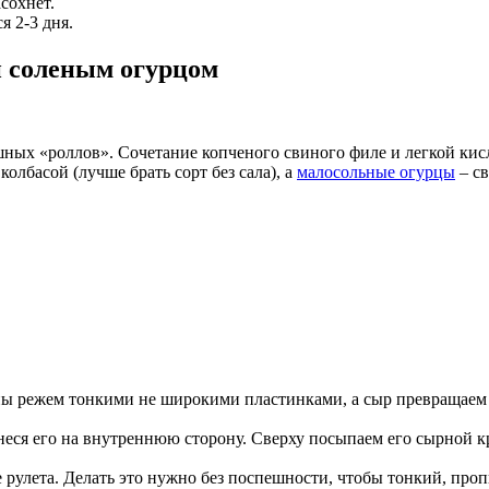
сохнет.
я 2-3 дня.
и соленым огурцом
шных «роллов». Сочетание копченого свиного филе и легкой кис
олбасой (лучше брать сорт без сала), а
малосольные огурцы
– с
ны режем тонкими не широкими пластинками, а сыр превращаем
ся его на внутреннюю сторону. Сверху посыпаем его сырной кро
рулета. Делать это нужно без поспешности, чтобы тонкий, проп