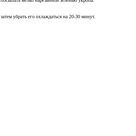
 посыпать мелко нарезанной зеленью укропа.
а затем убрать его охлаждаться на 20-30 минут.