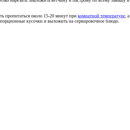
мелко нарезать. Выложить ветчину и пастрому по всему лавашу и
ать пропитаться около 15-20 минут при
комнатной температуре
, 
а порционные кусочки и выложить на сервировочное блюдо.