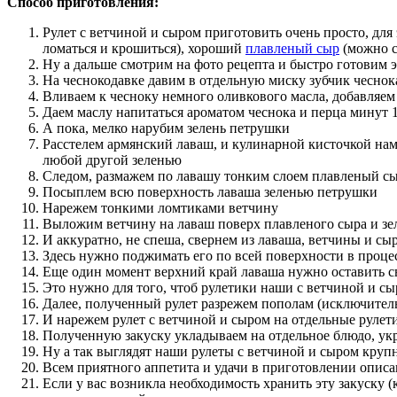
Способ приготовления:
Рулет с ветчиной и сыром приготовить очень просто, для
ломаться и крошиться), хороший
плавленый сыр
(можно с
Ну а дальше смотрим на фото рецепта и быстро готовим э
На чеснокодавке давим в отдельную миску зубчик чеснока
Вливаем к чесноку немного оливкового масла, добавляе
Даем маслу напитаться ароматом чеснока и перца минут 
А пока, мелко нарубим зелень петрушки
Расстелем армянский лаваш, и кулинарной кисточкой н
любой другой зеленью
Следом, размажем по лавашу тонким слоем плавленый с
Посыплем всю поверхность лаваша зеленью петрушки
Нарежем тонкими ломтиками ветчину
Выложим ветчину на лаваш поверх плавленого сыра и зе
И аккуратно, не спеша, свернем из лаваша, ветчины и сы
Здесь нужно поджимать его по всей поверхности в проце
Еще один момент верхний край лаваша нужно оставить с
Это нужно для того, чтоб рулетики наши с ветчиной и сы
Далее, полученный рулет разрежем пополам (исключитель
И нарежем рулет с ветчиной и сыром на отдельные рулет
Полученную закуску укладываем на отдельное блюдо, ук
Ну а так выглядят наши рулеты с ветчиной и сыром круп
Всем приятного аппетита и удачи в приготовлении описа
Если у вас возникла необходимость хранить эту закуску (