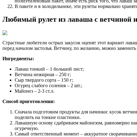
полиэтиленовый пакет, иначе есть риск того, что лаваш за
В пакете и в холодильнике, эти рулеты нормально хранятс
Любимый рулет из лаваша с ветчиной 
Страстные любители острых закусок оценят этот вариант лава
перед началом застолья. Ветчину, по желанию, можно заменить к
Ингредиенты:
Лаваш тонкий – 1 большой лист;
Ветчина нежирная – 250 г;
Сыр твердого сорта – 150 г;
Огурец слабого соления – 2 шт.;
Майонез – 2-3 ст.л.
Способ приготовления:
Сначала подготовим продукты для начинки: кусок ветчи
поделить на тонкие пластинки.
Лавашную основу сдабриваем майонезом, равномерно нане
огуречную.
Самый ответственный момент – аккуратное сворачивание 