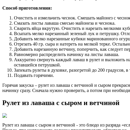
Способ приготовления:
Очистить и измельчить чеснок. Смешать майонез с чесно
Смазать листы лаваша смесью майонеза и чеснока.
Сварить яйца вкрутую. Очистить и нарезать мелкими куб
Всыпать мелко нарезанный зеленый лук и петрушку. Отлож
Добавить мелко нарезанные кубики маринованного огурц
Отрезать 40 гр. сыра и натереть на мелкой терке. Остальн
Добавить нарезанную ветчину, поперчить, как следует п
Равномерно распределить начинку на листы лаваша.
Аккуратно свернуть каждый лаваш в рулет и выложить н
оставшейся петрушкой.
Запекать рулеты в духовке, разогретой до 200 градусов, в
Подавать горячими.
Горячая закуска – рулет из лаваша с ветчиной и сыром прекрас
начинку сразу. Сначала нужно проверить, а потом при необход
Рулет из лаваша с сыром и ветчиной
Рулет из лаваша с сыром и ветчиной - это блюдо из разряда «е