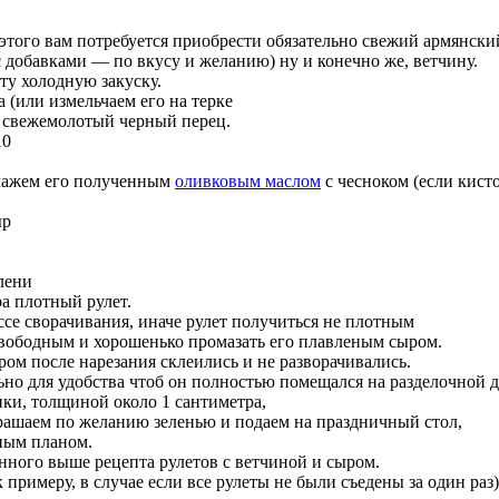
 этого вам потребуется приобрести обязательно свежий армянски
 добавками — по вкусу и желанию) ну и конечно же, ветчину.
ту холодную закуску.
 (или измельчаем его на терке
м свежемолотый черный перец.
10
амажем его полученным
оливковым маслом
с чесноком (если кист
ыр
лени
ра плотный рулет.
ссе сворачивания, иначе рулет получиться не плотным
вободным и хорошенько промазать его плавленым сыром.
ром после нарезания склеились и не разворачивались.
но для удобства чтоб он полностью помещался на разделочной д
ики, толщиной около 1 сантиметра,
рашаем по желанию зеленью и подаем на праздничный стол,
ным планом.
нного выше рецепта рулетов с ветчиной и сыром.
к примеру, в случае если все рулеты не были съедены за один ра