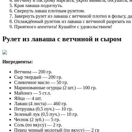
Ветчину и пастрому нарезать, укроп вымыть, обсушить, 
Края лаваша подогнуть.
Свернуть лаваш плотным рулетом.
Завернуть рулет из лаваша с ветчиной плотно в фольгу, д
Охлаждённый рулетик из лаваша с ветчиной разрезать н
Приятного аппетита! Кушайте с удовольствием!
Рулет из лаваша с ветчиной и сыром
Ингредиенты:
Ветчина — 200 гр.
Сыр твердый — 200 гр.
Сливочное масло — 50 гр.
Маринованные огурцы (2 шт.) — 100 гр.
Майонез — 5 ст.л.
Яйца — 4 шт.
Лаваш (4 листа) — 460 гр.
Петрушка (0,5 пуч.) — 10 гр.
Зеленый лук (0,5 пуч.) — 10 гр.
Чеснок (2 зуб.) — 5 гр.
Соль (по вкусу) — 2 гр.
Перец черный молотый (по вкусу) — 2 гр