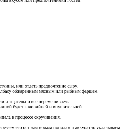
своим вкусом или предпочтениями гостей.
етчины, или отдать предпочтение сыру.
 колбасу обжаренным мясным или рыбным фаршем.
ции и тщательно все перемешиваем.
тчиной будет калорийней и внушительней.
ыпала в процессе скручивания.
азрезаем его острым ножом пополам и аккуратно укладываем