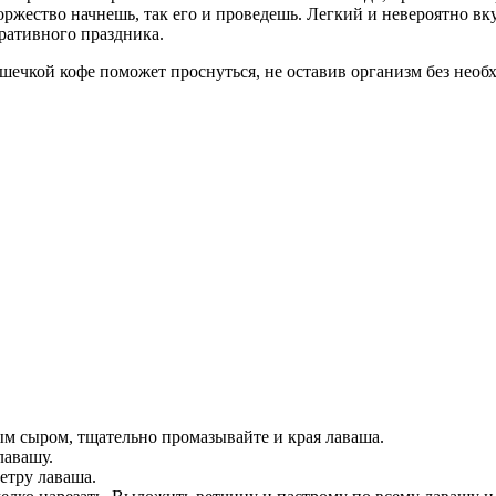
торжество начнешь, так его и проведешь. Легкий и невероятно в
ративного праздника.
чашечкой кофе поможет проснуться, не оставив организм без необ
м сыром, тщательно промазывайте и края лаваша.
лавашу.
етру лаваша.