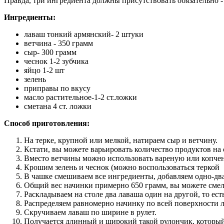
Правда, три ингредиента должны присутствовать обязательно -
Ингредиенты:
лаваш тонкий армянский- 2 штуки
ветчина - 350 грамм
сыр- 300 грамм
чеснок 1-2 зубчика
яйцо 1-2 шт
зелень
приправы по вкусу
масло растительное-1-2 ст.ложки
сметана 4 ст. ложки
Способ приготовления:
На терке, крупной или мелкой, натираем сыр и ветчину.
Кстати, вы можете варьировать количество продуктов на 
Вместо ветчины можно использовать вареную или копчен
Крошим зелень и чеснок (можно воспользоваться теркой
В чашке смешиваем все ингредиенты, добавляем одно-два
Общий вес начинки примерно 650 грамм, вы можете смело
Раскладываем на столе два лаваша один на другой, то ест
Распределяем равномерно начинку по всей поверхности ла
Скручиваем лаваш по ширине в рулет.
Получается длинный и широкий такой рулончик, который