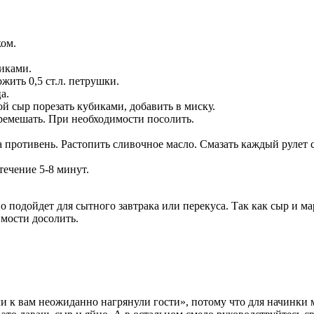
ком.
иками.
ить 0,5 ст.л. петрушки.
а.
ой сыр порезать кубиками, добавить в миску.
еремешать. При необходимости посолить.
а противень. Растопить сливочное масло. Смазать каждый рулет
 течение 5-8 минут.
но подойдет для сытного завтрака или перекуса. Так как сыр и 
имости досолить.
сли к вам неожиданно нагрянули гости», потому что для начинки 