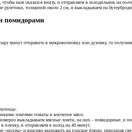
, чтобы шов оказался внизу, и отправляем в холодильник на полч
ые рулетики, толщиной около 2 см, и выкладываем на бутерброд
 и помидорами
 пару минут отправить в микроволновку или духовку, то получим
лотенце.
онкими ломтями томаты и копченое мясо.
номерно выкладываем мясные ломти, на них – помидорные, и по
 в пленку, и отправляем в холод на 40 минут.
ные «роллы» и красиво выложить на плоское блюдо, присыпав св