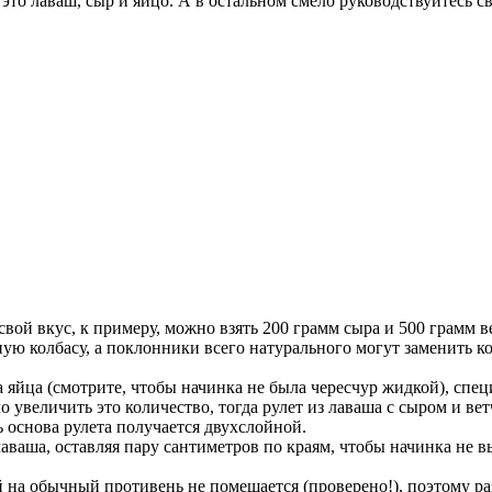
 это лаваш, сыр и яйцо. А в остальном смело руководствуйтесь 
свой вкус, к примеру, можно взять 200 грамм сыра и 500 грамм в
ую колбасу, а поклонники всего натурального могут заменить
 яйца (смотрите, чтобы начинка не была чересчур жидкой), спе
 увеличить это количество, тогда рулет из лаваша с сыром и ве
ь основа рулета получается двухслойной.
ваша, оставляя пару сантиметров по краям, чтобы начинка не в
 на обычный противень не помещается (проверено!), поэтому р