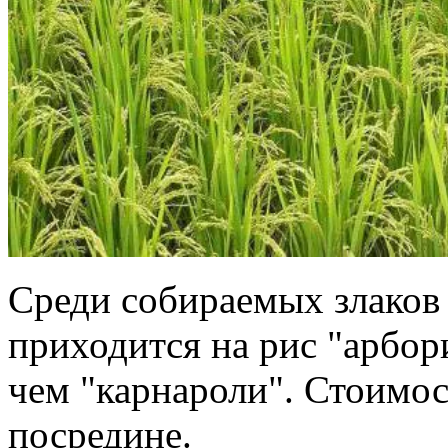
Среди собираемых злаков
приходится на рис "арбор
чем "карнароли". Стоимо
посредине.