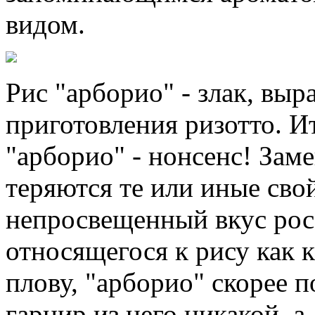
видом.
Рис "арборио" - злак, вы
приготовления ризотто. Ит
"арборио" - нонсенс! Зам
теряются те или иные свой
непросвещенный вкус рос
относящегося к рису как к
плову, "арборио" скорее 
гарнир из него никакой, а