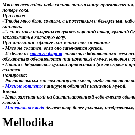
Мясо во всех видах надо солить лишь в конце приготовления,
потере сока.
При варке:
-Чтобы мясо было сочным, а не жестким и безвкусным, надо
кипяток.
-Если из мяса намерены получить хороший навар, крепкий бул
закладывать в холодную воду.
При запекании в фольге или мешке для запекания:
- Мясо не солится, если оно запекается куском.
- Изделия из
мясного фарша
солятся, сдабриваються всем не
обязательно обваливаются (панируются) в муке, которая и з
- Птица сдабривается сухими пряностями (но не сырыми пр
солится.
Панировка:
- Растительным маслом панируют мясо, когда готовят на о
-
Мясные котлеты
панируют обычной пшеничной мукой.
Кляры:
- Кляр, замешанный на дистиллированной воде вместо обыч
гладкий.
-
Минеральная вода
делает кляр более рыхлым, ноздреватым,
Mellodika