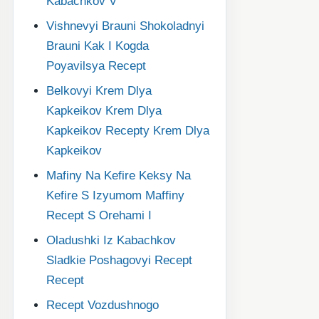
Kabachkov V
Vishnevyi Brauni Shokoladnyi
Brauni Kak I Kogda
Poyavilsya Recept
Belkovyi Krem Dlya
Kapkeikov Krem Dlya
Kapkeikov Recepty Krem Dlya
Kapkeikov
Mafiny Na Kefire Keksy Na
Kefire S Izyumom Maffiny
Recept S Orehami I
Oladushki Iz Kabachkov
Sladkie Poshagovyi Recept
Recept
Recept Vozdushnogo