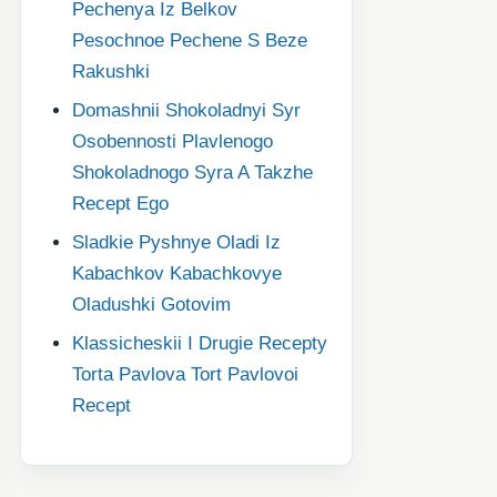
Pechenya Iz Belkov
Pesochnoe Pechene S Beze
Rakushki
Domashnii Shokoladnyi Syr
Osobennosti Plavlenogo
Shokoladnogo Syra A Takzhe
Recept Ego
Sladkie Pyshnye Oladi Iz
Kabachkov Kabachkovye
Oladushki Gotovim
Klassicheskii I Drugie Recepty
Torta Pavlova Tort Pavlovoi
Recept