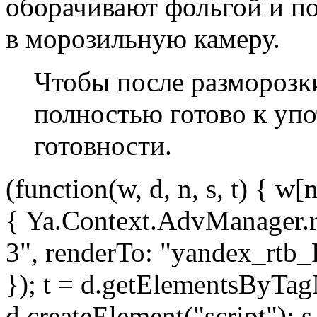
оборачивают фольгой и по
в морозильную камеру.
Чтобы после разморозк
полностью готово к упо
готовности.
(function(w, d, n, s, t) { w[
{ Ya.Context.AdvManager.r
3", renderTo: "yandex_rtb_
}); t = d.getElementsByTag
d.createElement("script"); s.