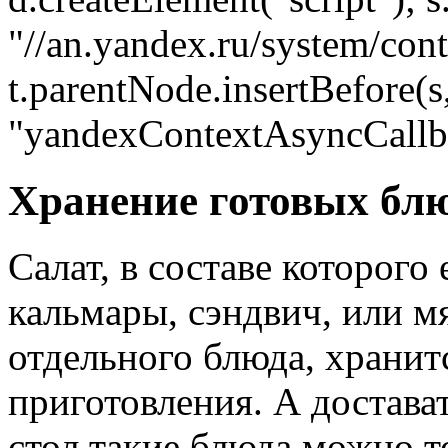
"//an.yandex.ru/system/conte
t.parentNode.insertBefore(s,
"yandexContextAsyncCallb
Хранение готовых бл
Салат, в составе которого
кальмары, сэндвич, или м
отдельного блюда, хранит
приготовления. А достават
стол такие блюда можно т