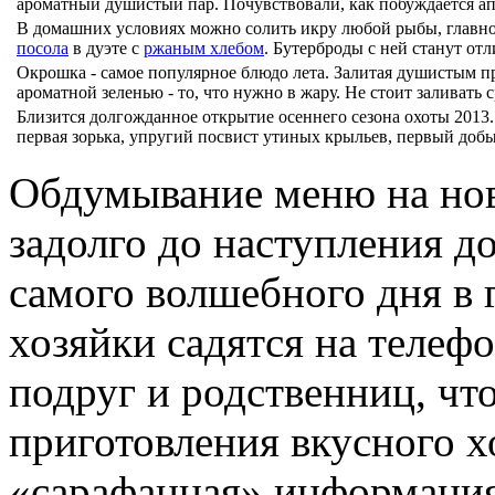
ароматный душистый пар. Почувствовали, как побуждается апп
В домашних условиях можно солить икру любой рыбы, главно
посола
в дуэте с
ржаным хлебом
. Бутерброды с ней станут от
Окрошка - самое популярное блюдо лета. Залитая душистым п
ароматной зеленью - то, что нужно в жару. Не стоит заливать 
Близится долгожданное открытие осеннего сезона охоты 2013.
первая зорька, упругий посвист утиных крыльев, первый добы
Обдумывание меню на нов
задолго до наступления д
самого волшебного дня в 
хозяйки садятся на телеф
подруг и родственниц, чт
приготовления вкусного х
«сарафанная» информация