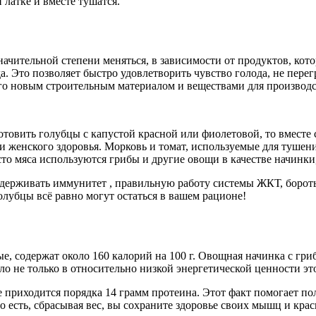
латке и вместе тушатся.
ачительной степени меняться, в зависимости от продуктов, кото
 Это позволяет быстро удовлетворить чувство голода, не перег
его новым строительным материалом и веществами для производс
отовить голубцы с капустой красной или фиолетовой, то вместе
женского здоровья. Морковь и томат, используемые для тушени
сто мяса используются грибы и другие овощи в качестве начинки
держивать иммунитет , правильную работу системы ЖКТ, бороть
олубцы всё равно могут остаться в вашем рационе!
, содержат около 160 калорий на 100 г. Овощная начинка с гриб
ло не только в относительно низкой энергетической ценности эт
те приходится порядка 14 грамм протеина. Этот факт помогает п
о есть, сбрасывая вес, вы сохраните здоровье своих мышц и крас