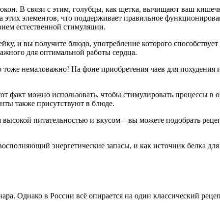
окон. В связи с этим, голубцы, как щетка, вычищают ваш кишечн
ада этих элементов, что поддерживает правильное функциониров
вием естественной стимуляции.
ейку, и вы получите блюдо, употребление которого способствует
ажного для оптимальной работы сердца.
 тоже немаловажно! На фоне приобретения чаев для похудения и
тот факт можно использовать, чтобы стимулировать процессы в о
ненты также присутствуют в блюде.
ся высокой питательностью и вкусом – вы можете подобрать реце
, восполняющий энергетические запасы, и как источник белка дл
ара. Однако в России всё опирается на один классический рецеп