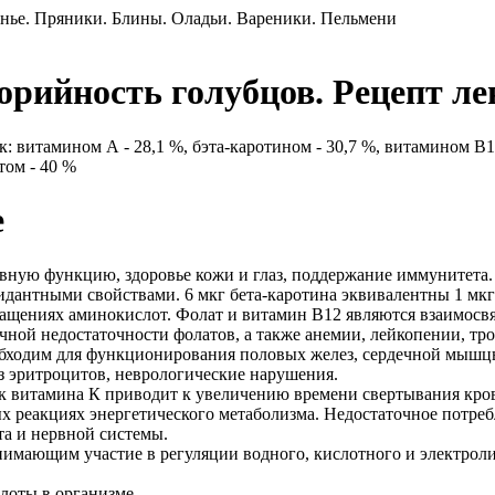
орийность голубцов. Рецепт л
 витамином А - 28,1 %, бэта-каротином - 30,7 %, витамином B12
том - 40 %
е
ивную функцию, здоровье кожи и глаз, поддержание иммунитета.
идантными свойствами. 6 мкг бета-каротина эквивалентны 1 мкг
ращениях аминокислот. Фолат и витамин В12 являются взаимосв
чной недостаточности фолатов, а также анемии, лейкопении, тр
обходим для функционирования половых желез, сердечной мышцы
 эритроцитов, неврологические нарушения.
ок витамина К приводит к увеличению времени свертывания кр
ых реакциях энергетического метаболизма. Недостаточное потр
та и нервной системы.
мающим участие в регуляции водного, кислотного и электролит
лоты в организме.