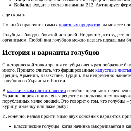
Кобальт
входит в состав витамина В12. Активирует фер
еще скрыть
Полный справочник самых
полезных продуктов
вы можете пос
Голубцы – блюдо с богатой историей. Но для тех, кто худеет,
организмом. Любой вид голубцов можно назвать идеальным блю
История и варианты голубцов
С исторической точки зрения голубцы очень разнообразное блю
много. Принято считать, что фаршированные
капустные листья
Греции, Армении, Казахстане, Турции. Вы непременно найдет
голубцов из Украины и России.
В
классическом приготовлении
голубцы предстают перед челов
Украине широко применялся рецепт с использованием шкварок, 
порубленных мелко овощей. Это говорит о том, что голубцы –
курицу, индейку или даже рыбу!
И, конечно, нельзя пройти мимо двух основных вариантов приг
классические голубцы, когда начинка заворачивается в к