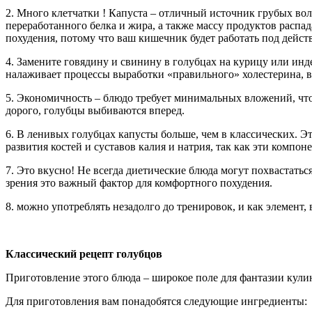
2. Много клетчатки ! Капуста – отличный источник грубых вол
переработанного белка и жира, а также массу продуктов расп
похудения, потому что ваш кишечник будет работать под дейст
4. Замените говядину и свинину в голубцах на курицу или инд
налаживает процессы выработки «правильного» холестерина, в
5. Экономичность – блюдо требует минимальных вложений, что
дорого, голубцы выбиваются вперед.
6. В ленивых голубцах капусты больше, чем в классических. Э
развития костей и суставов калия и натрия, так как эти компо
7. Это вкусно! Не всегда диетические блюда могут похвастать
зрения это важный фактор для комфортного похудения.
8. можно употреблять незадолго до тренировок, и как элемент
Классический рецепт голубцов
Приготовление этого блюда – широкое поле для фантазии кулин
Для приготовления вам понадобятся следующие ингредиенты: