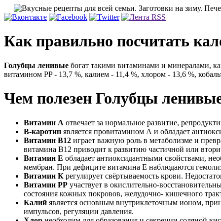
Как правильно посчитать кал
Голубцы ленивые
богат такими витаминами и минералами, как:
витамином PP - 13,7 %, калием - 11,4 %, хлором - 13,6 %, кобаль
Чем полезен Голубцы ленивы
Витамин А
отвечает за нормальное развитие, репродукт
В-каротин
является провитамином А и обладает антиокс
Витамин В12
играет важную роль в метаболизме и прев
витамина В12 приводит к развитию частичной или втори
Витамин Е
обладает антиоксидантными свойствами, не
мембран. При дефиците витамина Е наблюдаются гемолиз
Витамин К
регулирует свёртываемость крови. Недостат
Витамин РР
участвует в окислительно-восстановительн
состояния кожных покровов, желудочно- кишечного трак
Калий
является основным внутриклеточным ионом, прини
импульсов, регуляции давления.
Хлор
необходим для образования и секреции соляной кис