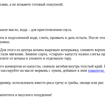
сами, а не возьмете готовый покупной;
ьное масло, вода – для приготовления соуса.
ть в подсоленной воде, слить, промыть и дать остыть. После это
ровки.
Для этого из центра кочана вырежьте кочерыжку, снимите верхн
стали мягкими. Зимние сорта, «старую» капусту нужно слегка пр
елите от кочана и уложите в отдельную тару.
 конвертом из капусты, сначала загибая внутрь толстый край. 
 пассируйте на масле морковь с луком, добавьте к ним
томатную 
мер, использовать вместо риса гречу и грибы, овощи или рис с
аппетита и вкусного похудения!