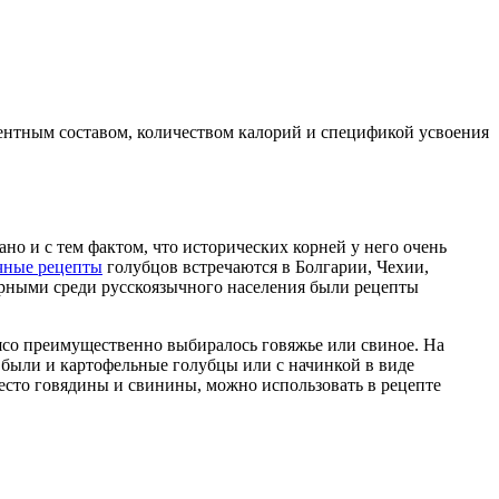
риентным составом, количеством калорий и спецификой усвоения
но и с тем фактом, что исторических корней у него очень
ные рецепты
голубцов встречаются в Болгарии, Чехии,
ярными среди русскоязычного населения были рецепты
Мясо преимущественно выбиралось говяжье или свиное. На
 были и картофельные голубцы или с начинкой в виде
есто говядины и свинины, можно использовать в рецепте