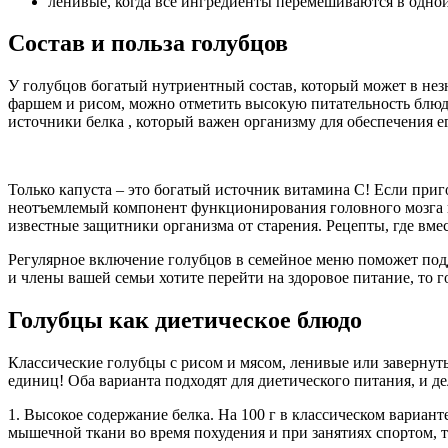
ленивые, когда все ингредиенты перемешиваются в одной 
Состав и польза голубцов
У голубцов богатый нутриентный состав, который может в незн
фаршем и рисом, можно отметить высокую питательность блюда.
источники белка , который важен организму для обеспечения 
Только капуста – это богатый источник витамина С! Если приг
неотъемлемый компонент функционирования головного мозга и 
известные защитники организма от старения. Рецепты, где вме
Регулярное включение голубцов в семейное меню поможет под
и члены вашей семьи хотите перейти на здоровое питание, то г
Голубцы как диетическое блюдо
Классические голубцы с рисом и мясом, ленивые или завернутые
единиц! Оба варианта подходят для диетического питания, и де
1. Высокое содержание белка. На 100 г в классическом вариан
мышечной ткани во время похудения и при занятиях спортом, т