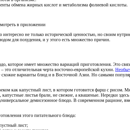
менты обмена жирных кислот и метаболизма фолиевой кислоты.
мотреть в приложении
 оно интересно не только исторической ценностью, но своим нут
дом для похудения, и у этого есть множество причин.
до, которое имеет множество вариаций приготовления. Это связа
– это отличительная черта восточно-европейской кухни.
Необыч
е схожие варианты блюд и в Восточной Азии. Но самыми попул
еком как капустный лист, в котором готовится фарш с рисом. 
капустные листья брали, не свежие, а квашеные. Нередки здесь
 универсальное демисезонное блюдо. В современном рационе, вм
отовления этого питательного блюда:
апустный лист;