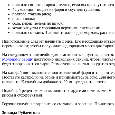
полкило свиного фарша – лучше, если вы прокрутите его 
4 луковицы – по две на фарш и соус для тушения;
полтора стакана риса;
стакан воды;
соль, перец, зелень по вкусу;
кочан капусты с хорошими верхними листочками;
полкило сметаны, 4 ложки томата, одна морковь, растител
Приготовление следует начинать с риса. Его необходимо отвари
перемешивают, чтобы получилась однородная масса для фарши
На следующем этапе необходимо заготовить капустные листья. 
Молодому овощу
достаточно нескольких секунд, чтобы листья 
будет заворачиваться фарш. Размягченные листья аккуратно отд
На каждый лист выложите подготовленный фарш и заверните его
Поставьте кастрюлю на огонь и принимайтесь за соус. Для него
потушите. К голубцам добавьте за 20 минут до готовности.
Подобный рецепт можно выполнить с другими начинками. Напри
рисом и сухофруктами!
Горячие голубцы подавайте со сметаной и зеленью. Приятного 
Зинаида Рублевская