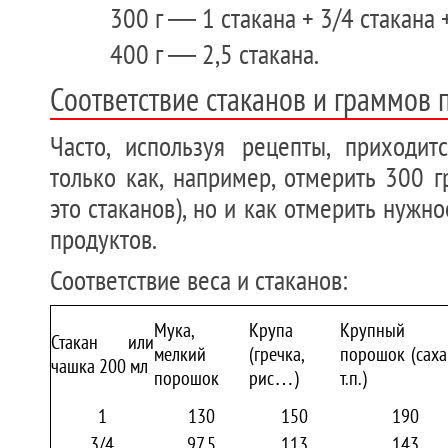
300 г — 1 стакана + 3/4 стакана +
400 г — 2,5 стакана.
Соответствие стаканов и граммов 
Часто, используя рецепты, приходит
только как, например, отмерить 300 
это стаканов), но и как отмерить нужн
продуктов.
Соответствие веса и стаканов:
Мука,
Крупа
Крупный
Стакан или
мелкий
(гречка,
порошок (саха
чашка 200 мл
порошок
рис…)
т.п.)
1
130
150
190
3/4
97,5
113
143