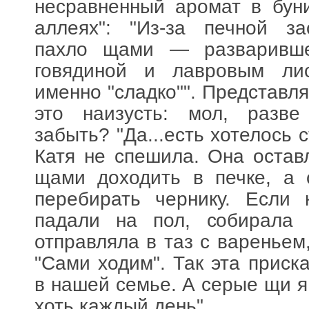
несравненный аромат в бун
аллеях": "Из-за печной за
пахло щами — разваривше
говядиной и лавровым лист
именно "сладко"". Представл
это наизусть: мол, разв
забыть? "Да...есть хотелось 
Катя не спешила. Она остав
щами доходить в печке, а 
перебирать чернику. Если 
падали на пол, собирала
отправляла в таз с вареньем
"Сами ходим". Так эта приск
в нашей семье. А серые щи я
хоть каждый день".