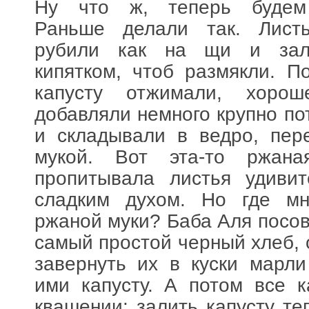
Ну что ж, теперь будем 
Раньше делали так. Лист
рубили как на щи и зал
кипятком, чтоб размякли. 
капусту отжимали, хорош
добавляли немного крупно по
и складывали в ведро, пер
мукой. Вот эта-то ржана
пропитывала листья удивит
сладким духом. Но где м
ржаной муки? Баба Аля посов
самый простой черный хлеб, 
завернуть их в куски марл
ими капусту. А потом все 
квашении: залить капусту те