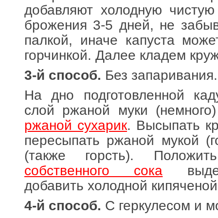
добавляют холодную чистую
брожения 3-5 дней, не забы
палкой, иначе капуста може
горчинкой. Далее кладем кружо
3-й способ.
Без запаривания.
На дно подготовленной кад
слой ржаной муки (немного
ржаной сухарик
. Высыпать к
пересыпать ржаной мукой (г
(также горсть). Положит
собственного сока
выдел
добавить холодной кипяченой
4-й способ.
C геркулесом и м