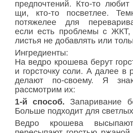
предпочтений. Кто-то любит
щи, кто-то посветлее. Те
потяжелее для переварива
если есть проблемы с ЖКТ,
листья не добавлять или тольк
Ингредиенты:
На ведро крошева берут гор
и горсточку соли. А далее в
делают по-своему. Я зна
рассмотрим их:
1-й способ.
Запаривание б
Больше подходит для светлых
Ведро крошева высыпаю
пересыпают горстью ржаной 