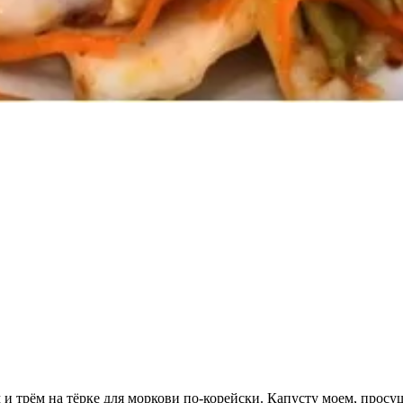
 и трём на тёрке для моркови по-корейски. Капусту моем, прос