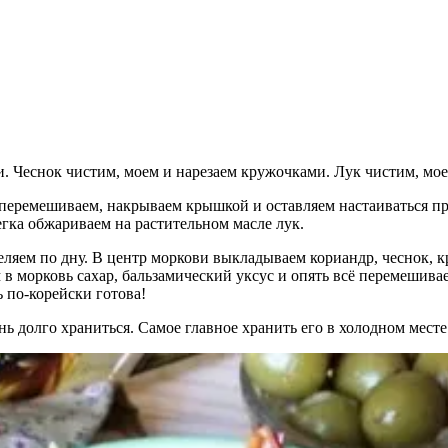
и. Чеснок чистим, моем и нарезаем кружочками. Лук чистим, мо
перемешиваем, накрываем крышкой и оставляем настаиваться пр
легка обжариваем на растительном масле лук.
ляем по дну. В центр моркови выкладываем кориандр, чеснок, 
м в морковь сахар, бальзамический уксус и опять всё перемеши
ь по-корейски готова!
ень долго храниться. Самое главное хранить его в холодном мест