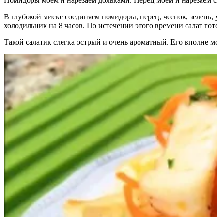
Помидоры моем и нарезаем дольками. Перец моем и нарезаем с
В глубокой миске соединяем помидоры, перец, чеснок, зелень, у
холодильник на 8 часов. По истечении этого времени салат гот
Такой салатик слегка острый и очень ароматный. Его вполне м