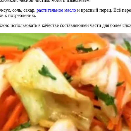
оломкой. Чеснок чистим, моем и измельчаем.
ксус, соль, сахар,
растительное масло
и красный перец. Всё пе
ов к потреблению.
ожно использовать в качестве составляющей части для более сл