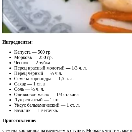
Ингредиенты:
Капуста — 500 гр.
Морковь — 250 гр.
Чеснок — 2 зубка
Перец красный молотый — 1/3 ч. л.
Перец чёрный — ¼ ч.л.
Семена кориандра — 1,5 ч. л.
Сахар — 1 ст. л.
Соль — ½ ч. л.
Оливковое масло — 1/3 стакана
Лук репчатый — 1 шт.
Уксус бальзамический — 1 ст. л.
Базилик — 1 веточка.
Приготовление:
Семена кориандра размельчаем в ступке. Морковь чистим, моем