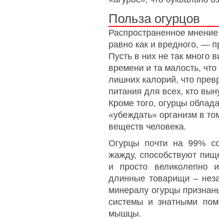
Польза огурцов
Распространенное мнение о
равно как и вредного, — 
Пусть в них не так много в
времени и та малость, что 
лишних калорий, что прев
питания для всех, кто вын
Кроме того, огурцы облад
«убеждать» организм в том
веществ человека.
Огурцы почти на 99% со
жажду, способствуют пищ
и просто великолепно 
длинные товарищи – неза
минералу огурцы признаны
системы и знатными пом
мышцы.