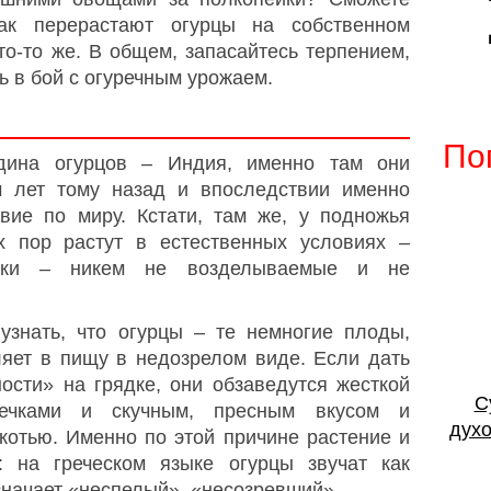
как перерастают огурцы на собственном
то-то же. В общем, запасайтесь терпением,
ь в бой с огуречным урожаем.
По
одина огурцов – Индия, именно там они
 лет тому назад и впоследствии именно
вие по миру. Кстати, там же, у подножья
х пор растут в естественных условиях –
няки – никем не возделываемые и не
узнать, что огурцы – те немногие плоды,
ляет в пищу в недозрелом виде. Если дать
ости» на грядке, они обзаведутся жесткой
С
мечками и скучным, пресным вкусом и
духо
котью. Именно по этой причине растение и
: на греческом языке огурцы звучат как
означает «неспелый», «несозревший».