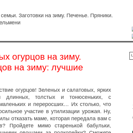
ых огурцов на зиму.
цов на зиму: лучшие
ствие огурцов! Зеленых и салатовых, ярких
и длинных, толстых и тонюсеньких, с
маленьких и переросших… Их столько, что
сильное участие в утилизации урожая. Ну,
силы отказать маме, которая передала вам с
ов? Пройдете мимо старенькой бабульки,
ашними овощами за полкопейки? Сможете