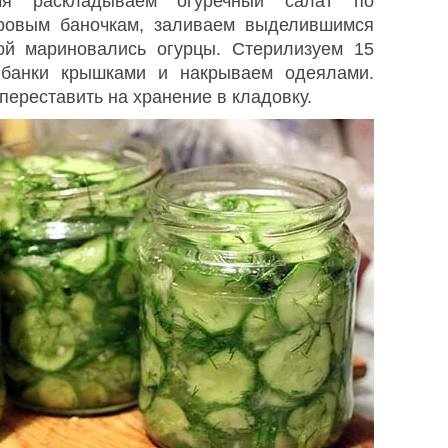
мя раскладываем огуречный салат по
ровым баночкам, заливаем выделившимся
рой мариновались огурцы. Стерилизуем 15
 банки крышками и накрываем одеялами.
переставить на хранение в кладовку.