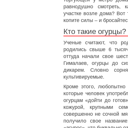
равнодушно смотреть, 
участке возле дома? Вот 
копите силы – и бросайтес
Кто такие огурцы?
Ученые считают, что р
родились свыше 6 тысяч
оттуда начали свое шест
Гималаев, огурцы до си
дикарем. Словно сор
культивируемые.
Кроме этого, любопытно 
которые человек употреб
огурцам «дойти до готовн
кожурой, крупными се
совершенно не сочной мя
получило свое название
«агурос», что буквально 