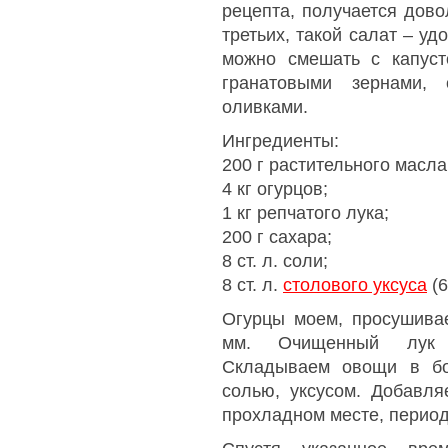
рецепта, получается дово
третьих, такой салат – у
можно смешать с капуст
гранатовыми зернами,
оливками.
Ингредиенты:
200 г растительного масла
4 кг огурцов;
1 кг репчатого лука;
200 г сахара;
8 ст. л. соли;
8 ст. л.
столового уксуса
(6
Огурцы моем, просушива
мм. Очищенный лук н
Складываем овощи в бо
солью, уксусом. Добавл
прохладном месте, перио