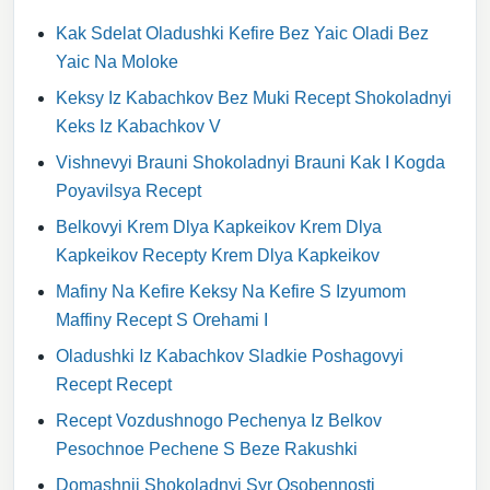
Kak Sdelat Oladushki Kefire Bez Yaic Oladi Bez
Yaic Na Moloke
Keksy Iz Kabachkov Bez Muki Recept Shokoladnyi
Keks Iz Kabachkov V
Vishnevyi Brauni Shokoladnyi Brauni Kak I Kogda
Poyavilsya Recept
Belkovyi Krem Dlya Kapkeikov Krem Dlya
Kapkeikov Recepty Krem Dlya Kapkeikov
Mafiny Na Kefire Keksy Na Kefire S Izyumom
Maffiny Recept S Orehami I
Oladushki Iz Kabachkov Sladkie Poshagovyi
Recept Recept
Recept Vozdushnogo Pechenya Iz Belkov
Pesochnoe Pechene S Beze Rakushki
Domashnii Shokoladnyi Syr Osobennosti