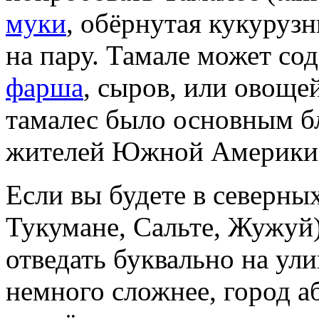
муки
, обёрнутая кукуруз
на пару. Тамале может со
фарша
, сыров, или овоще
тамалес было основным б
жителей Южной Америки
Если вы будете в северны
Тукумане, Сальте, Жужуй)
отведать буквально на ул
немного сложнее, город а