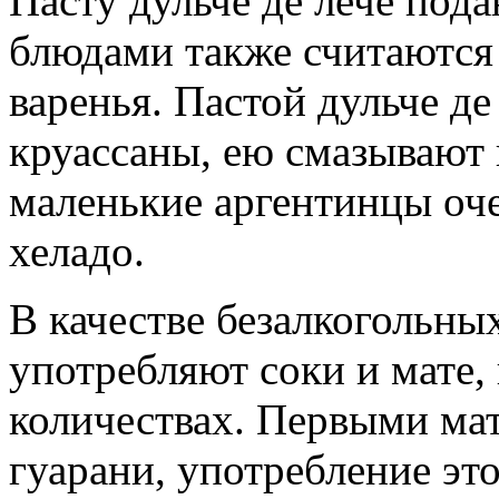
Пасту дульче де лече пода
блюдами также считаютс
варенья. Пастой дульче д
круассаны, ею смазывают 
маленькие аргентинцы оч
хеладо.
В качестве безалкогольны
употребляют соки и мате,
количествах. Первыми мат
гуарани, употребление эт