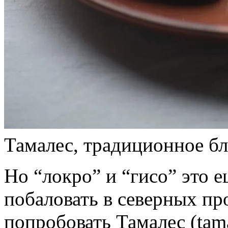
Тамалес, традиционное б
Но “локро” и “гисо” это е
побаловать в северных пр
попробовать Тамалес (tam