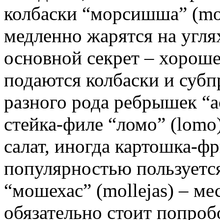
колбаски “морсишша” (mor
медленно жарятся на угля
основной секрет – хорошее
подаются колбаски и субп
разного рода ребрышек “аса
стейка-филе “ломо” (lomo
салат, иногда картошка-фр
популярностью пользуется
“мошехас” (mollejas) – м
обязательно стоит попроб