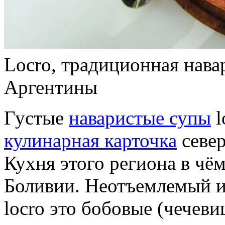
Locro, традиционная нава
Аргентины
Густые
наваристые супы
l
кулинарная карточка
севе
Кухня этого региона в чё
Боливии. Неотъемлемый и
locro это бобовые (чечевиц