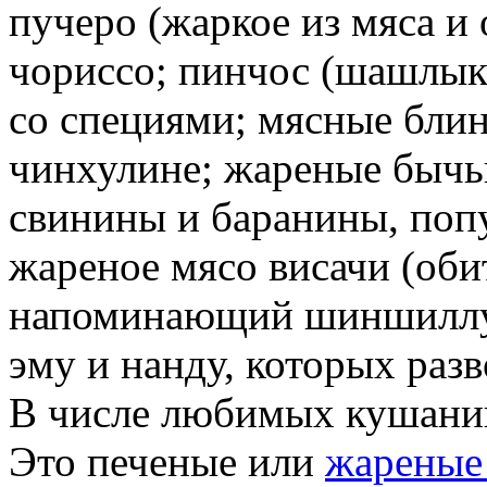
пучеро (жаркое из мяса и
чориссо; пинчос (шашлык
со специями; мясные блин
чинхулине; жареные бычь
свинины и баранины, поп
жареное мясо висачи (об
напоминающий шиншиллу)
эму и нанду, которых раз
В числе любимых кушаний
Это печеные или
жареные