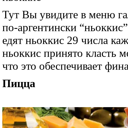
Тут Вы увидите в меню г
по-аргентински “ньоккис”
едят ньоккис 29 числа каж
ньоккис принято класть м
что это обеспечивает фин
Пицца