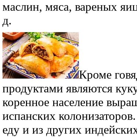
маслин, мяса, вареных яиц
д.
Кроме гов
продуктами являются куку
коренное население выра
испанских колонизаторов.
еду и из других индейски