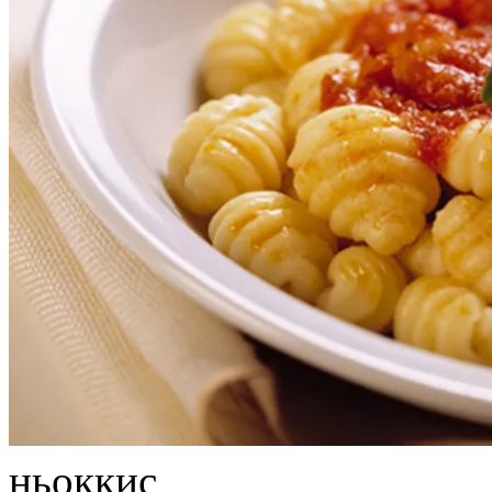
ньоккис