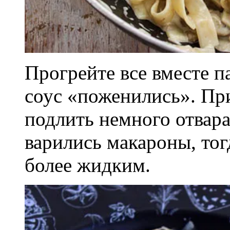
Прогрейте все вместе па
соус «поженились». Пр
подлить немного отвара
варились макароны, тог
более жидким.