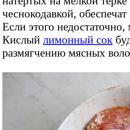
натертых на мелкой терке
чеснокодавкой, обеспеча
Если этого недостаточно,
Кислый
лимонный сок
буд
размягчению мясных воло